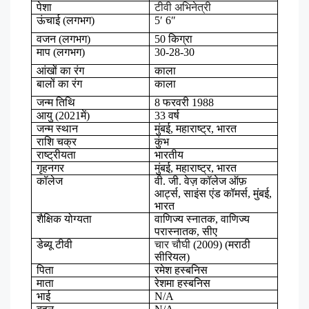
पेशा
टीवी अभिनेत्री
ऊंचाई
(
लगभग
)
5′ 6″
वजन
(
लगभग
)
50
किग्रा
माप
(
लगभग
)
30-28-30
आंखों
का
रंग
काला
बालों
का
रंग
काला
जन्म
तिथि
8
फरवरी
1988
आयु
(2021
में
)
33
वर्ष
जन्म
स्थान
मुंबई
,
महाराष्ट्र
,
भारत
राशि
चक्र
कुंभ
राष्ट्रीयता
भारतीय
गृहनगर
मुंबई
,
महाराष्ट्र
,
भारत
कॉलेज
वी
.
जी
.
वेज़
कॉलेज
ऑफ़
आर्ट्स
,
साइंस
एंड
कॉमर्स
,
मुंबई
,
भारत
शैक्षिक
योग्यता
वाणिज्य
स्नातक
,
वाणिज्य
परास्नातक
,
सीए
डेब्यू
टीवी
चार चौघी
(2009) (
मराठी
सीरियल
)
पिता
रमेश
हस्बनिस
माता
रेशमा
हस्बनिस
भाई
N/A