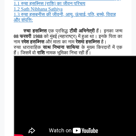
1.1
रुचा हसब्निस [राशि] का जीवन परिचय
1.2
Sath Nibhana Sathiya
1.3
रुचा हसबनीस की जीवनी, आयु, ऊंचाई, पति, बच्चे, विवाह
और संपत्ति:
रुचा हसब्निस
एक प्रसिद्ध
टीवी अभिनेत्री
हैं। इनका जन्म
08 फरवरी 1988
को मुंबई (महाराष्ट्र) में हुआ था। इनके पिता का
नाम
रमेश हसब्निस
और माता का नाम
रेशमा हसब्निस
है।
रुचा धारावाहिक
साथ निभाना साथिया
के मुख्य किरदारों में एक
हैं। जिसमें वो
राशि
नामक भूमिका निभा रही हैं।