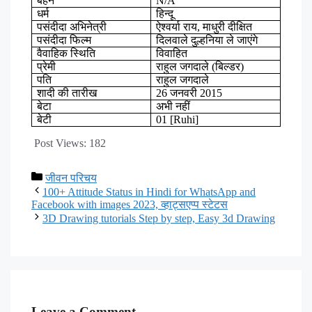
बहन
N/A
धर्म
हिन्दू
पसंदीदा
अभिनेत्री
ऐश्वर्या
राय
,
माधुरी
दीक्षित
पसंदीदा
फिल्म
दिलवाले
दुल्हनिया
ले
जाएंगे
वैवाहिक
स्थिति
विवाहित
प्रेमी
राहुल
जगदाले
(
बिल्डर
)
पति
राहुल
जगदाले
शादी
की
तारीख
26
जनवरी
2015
बेटा
अभी
नहीं
बेटी
01 [Ruhi]
Post Views:
182
जीवन परिचय
100+ Attitude Status in Hindi for WhatsApp and
Facebook with images 2023, व्हाट्सएप्प स्टेटस
3D Drawing tutorials Step by step, Easy 3d Drawing
Leave a Comment