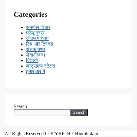
Categories
अनमोल विचार
घरेलू नुस्खे
जीवन परिचय
टिप और ट्रिक्स
रोचक तथ्य
लेख/निबन्ध
विडियो
व्हाट्सएप्प स्टेटस
हमारे बारे में
Search
Search
All Rights Reserved COPYRIGHT Hindilink.in