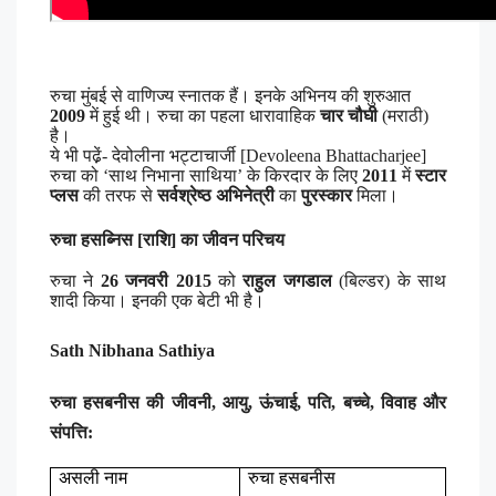
रुचा मुंबई से वाणिज्य स्नातक हैं। इनके अभिनय की शुरुआत
2009
में हुई थी। रुचा का पहला धारावाहिक
चार चौघी
(मराठी)
है।
ये भी पढे़ं- देवोलीना भट्टाचार्जी [Devoleena Bhattacharjee]
रुचा को ‘साथ निभाना साथिया’ के
किरदार के लिए
2011
में
स्टार
प्लस
की तरफ से
सर्वश्रेष्ठ अभिनेत्री
का
पुरस्कार
मिला।
रुचा हसब्निस [राशि] का जीवन परिचय
रुचा ने
26 जनवरी 2015
को
राहुल जगडाल
(बिल्डर) के साथ
शादी किया। इनकी एक बेटी भी है।
Sath Nibhana Sathiya
रुचा हसबनीस की जीवनी, आयु, ऊंचाई, पति,
बच्चे
, विवाह और
संपत्ति:
असली
नाम
रुचा
हसबनीस