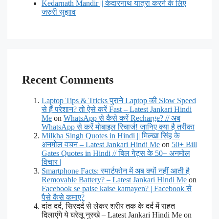
Kedarnath Mandir || केदारनाथ यात्रा करने के लिए
जरुरी सुझाव
Recent Comments
Laptop Tips & Tricks पुराने Laptop की Slow Speed
से हैं परेशान? तो ऐसे करें Fast – Latest Jankari Hindi
Me
on
WhatsApp से कैसे करें Recharge? // अब
WhatsApp से करें मोबाइल रिचार्ज! जानिए क्या है तरीका
Milkha Singh Quotes in Hindi || मिल्खा सिंह के
अनमोल वचन – Latest Jankari Hindi Me
on
50+ Bill
Gates Quotes in Hindi // बिल गेट्स के 50+ अनमोल
विचार |
Smartphone Facts: स्मार्टफोन में अब क्यों नहीं आती है
Removable Battery? – Latest Jankari Hindi Me
on
Facebook se paise kaise kamayen? | Facebook से
पैसे कैसे कमाए?
दांत दर्द, सिरदर्द से लेकर शरीर तक के दर्द में राहत
दिलाएंगे ये घरेलू नुस्खे – Latest Jankari Hindi Me on